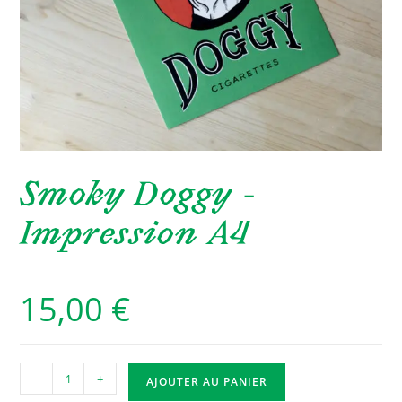
Smoky Doggy –
Impression A4
15,00
€
quantité
-
+
AJOUTER AU PANIER
de