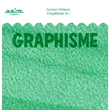
Skip
to
Lettres Peintes,
Graphisme & +
content